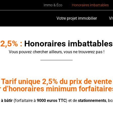
Immo & Éco
Honoraires imbattables
Votre projet immobilier
Vi
2,5% :
Honoraires imbattables
Vous pouvez chercher ailleurs, vous ne trouverez pas !
Tarif unique 2,5% du prix de vente
 d’honoraires minimum forfaitair
 à bâtir
(forfaitaire à
9000 euros TTC
) et de
stationnements
, bo