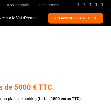
La boite à outils
Financement
vre sur le Val d’Yerres
UN AVIS SUR VOTRE BIEN
es de 5000 € TTC.
x ou place de parking (forfait
1500 euros TTC
).